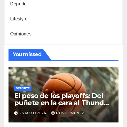
Deporte
Lifestyle
Opiniones
You missed
DEPORTE
El peso de los playoffs: Del
puñete en la cara al Thunder
hasta el olimpo de las
25 MAYO 2026
ROSA JIMÉNEZ
leyendas de la NBA