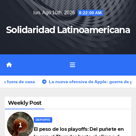
Saltar
lun. Ago 10th, 2026
8:22:01 AM
al
contenido
Solidaridad Latinoamericana
La nueva ofensiva de Apple: guerra de precios y un cambio histór
Weekly Post
DEPORTE
El peso de los playoffs: Del puñete en