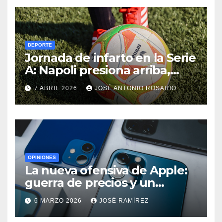
DEPORTE
Jornada de infarto en la Serie
A: Napoli presiona arriba,
Juventus cumple y el
7 ABRIL 2026
JOSÉ ANTONIO ROSARIO
Udinese suma fuera de casa
OPINIONES
La nueva ofensiva de Apple:
guerra de precios y un
cambio histórico para el
6 MARZO 2026
JOSÉ RAMÍREZ
iPhone 18