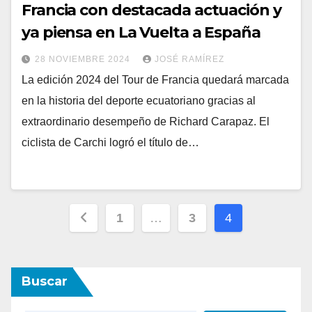
Francia con destacada actuación y
ya piensa en La Vuelta a España
28 NOVIEMBRE 2024
JOSÉ RAMÍREZ
La edición 2024 del Tour de Francia quedará marcada
en la historia del deporte ecuatoriano gracias al
extraordinario desempeño de Richard Carapaz. El
ciclista de Carchi logró el título de…
Paginación
1
…
3
4
de
entradas
Buscar