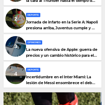
la cara al Thunder hasta el olimpo de
las leyendas de la NBA
DEPORTE
Jornada de infarto en la Serie A: Napoli
presiona arriba, Juventus cumple y el
Udinese suma fuera de casa
OPINIONES
La nueva ofensiva de Apple: guerra de
precios y un cambio histórico para el
iPhone 18
DEPORTE
Incertidumbre en el Inter Miami: La
lesión de Messi ensombrece el debut
goleador de Berterame