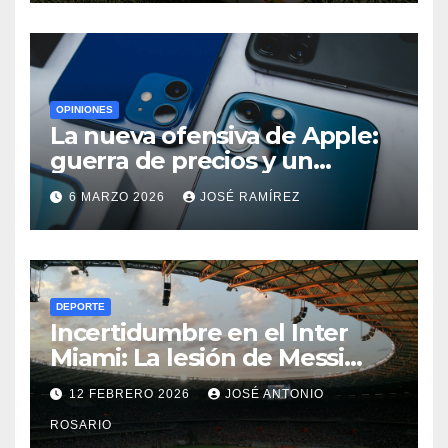
OPINIONES
La nueva ofensiva de Apple:
guerra de precios y un
cambio histórico para el
6 MARZO 2026
JOSÉ RAMÍREZ
iPhone 18
DEPORTE
Incertidumbre en el Inter
Miami: La lesión de Messi
ensombrece el debut
12 FEBRERO 2026
JOSÉ ANTONIO
goleador de Berterame
ROSARIO