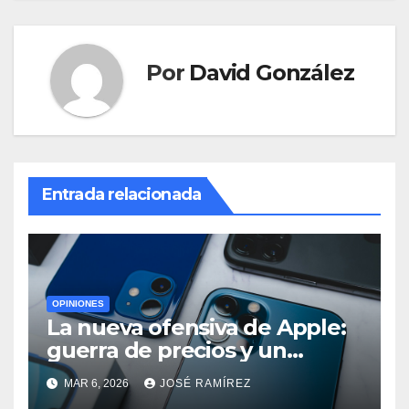
Por
David González
Entrada relacionada
OPINIONES
La nueva ofensiva de Apple:
guerra de precios y un
cambio histórico para el
MAR 6, 2026
JOSÉ RAMÍREZ
iPhone 18