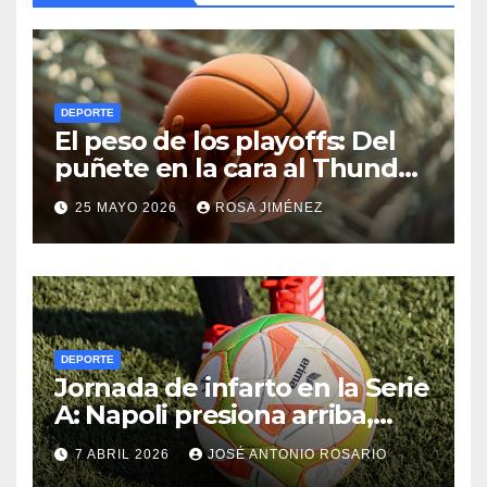
DEPORTE
El peso de los playoffs: Del
puñete en la cara al Thunder
hasta el olimpo de las
25 MAYO 2026
ROSA JIMÉNEZ
leyendas de la NBA
DEPORTE
Jornada de infarto en la Serie
A: Napoli presiona arriba,
Juventus cumple y el
7 ABRIL 2026
JOSÉ ANTONIO ROSARIO
Udinese suma fuera de casa