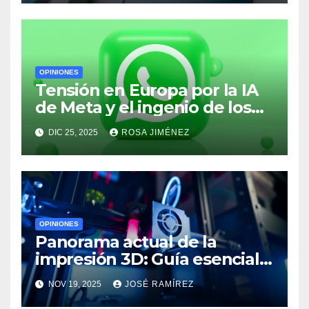
OPINIONES
Tensión en Europa por la IA
de Meta y el ingenio de los
usuarios para duplicar
DIC 25, 2025
ROSA JIMÉNEZ
sesiones en WhatsApp
OPINIONES
Panorama actual de la
impresión 3D: Guía esencial y
la llegada de la nueva
NOV 19, 2025
JOSÉ RAMÍREZ
Photon P1