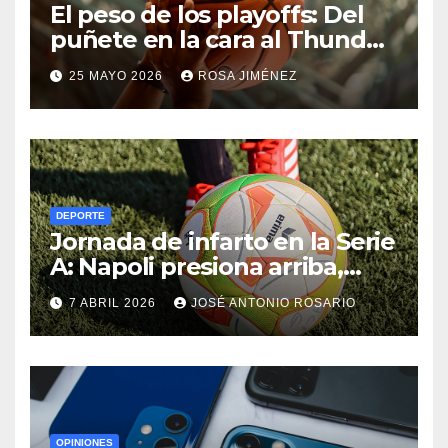
El peso de los playoffs: Del
puñete en la cara al Thunder
hasta el olimpo de las
25 MAYO 2026
ROSA JIMÉNEZ
leyendas de la NBA
DEPORTE
Jornada de infarto en la Serie
A: Napoli presiona arriba,
Juventus cumple y el
7 ABRIL 2026
JOSÉ ANTONIO ROSARIO
Udinese suma fuera de casa
OPINIONES