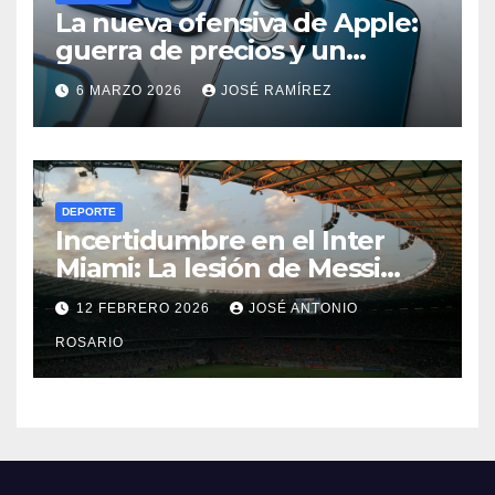
La nueva ofensiva de Apple:
guerra de precios y un
cambio histórico para el
6 MARZO 2026
JOSÉ RAMÍREZ
iPhone 18
DEPORTE
Incertidumbre en el Inter
Miami: La lesión de Messi
ensombrece el debut
12 FEBRERO 2026
JOSÉ ANTONIO
goleador de Berterame
ROSARIO