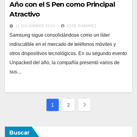
Año con el S Pen como Principal
Atractivo
11 DICIEMBRE 2024
JOSÉ RAMÍREZ
Samsung sigue consolidándose como un líder
indiscutible en el mercado de teléfonos móviles y
otros dispositivos tecnológicos. En su segundo evento
Unpacked del año, la compañía presentó varios de
sus…
Paginación
1
2
de
entradas
Buscar