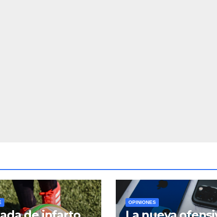
E
OPINIONES
ada de infarto
La nueva ofensi