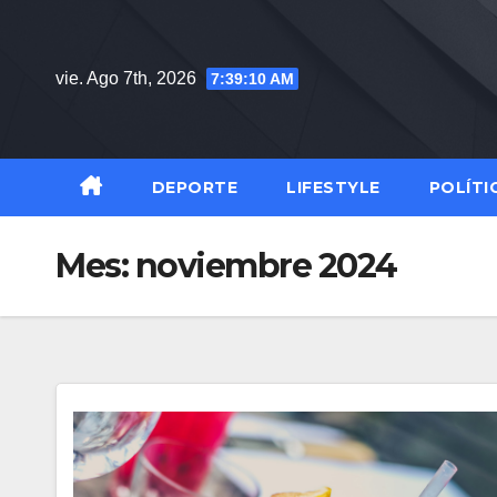
Saltar
al
vie. Ago 7th, 2026
7:39:11 AM
contenido
DEPORTE
LIFESTYLE
POLÍTI
Mes:
noviembre 2024