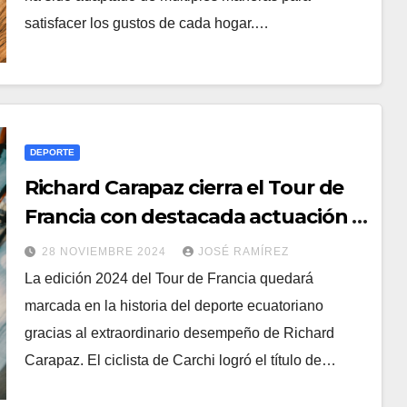
satisfacer los gustos de cada hogar.…
DEPORTE
Richard Carapaz cierra el Tour de
Francia con destacada actuación y
ya piensa en La Vuelta a España
28 NOVIEMBRE 2024
JOSÉ RAMÍREZ
La edición 2024 del Tour de Francia quedará
marcada en la historia del deporte ecuatoriano
gracias al extraordinario desempeño de Richard
Carapaz. El ciclista de Carchi logró el título de…