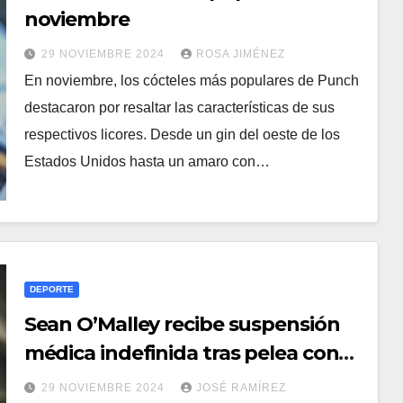
noviembre
29 NOVIEMBRE 2024
ROSA JIMÉNEZ
En noviembre, los cócteles más populares de Punch
destacaron por resaltar las características de sus
respectivos licores. Desde un gin del oeste de los
Estados Unidos hasta un amaro con…
DEPORTE
Sean O’Malley recibe suspensión
médica indefinida tras pelea con
Chito Vera en UFC 299
29 NOVIEMBRE 2024
JOSÉ RAMÍREZ