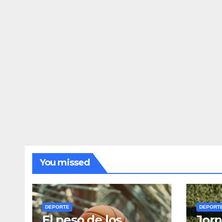
You missed
DEPORTE
DEPORT
El peso de los
Jorn