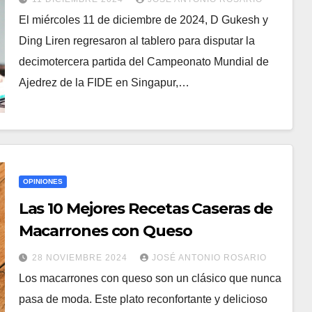
de Ding Liren – b5 Enfoca la
El miércoles 11 de diciembre de 2024, D Gukesh y
Atención en el Peón Olvidado
Ding Liren regresaron al tablero para disputar la
decimotercera partida del Campeonato Mundial de
Ajedrez de la FIDE en Singapur,…
OPINIONES
Las 10 Mejores Recetas Caseras de
Macarrones con Queso
28 NOVIEMBRE 2024
JOSÉ ANTONIO ROSARIO
Los macarrones con queso son un clásico que nunca
pasa de moda. Este plato reconfortante y delicioso