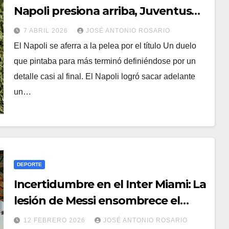
Napoli presiona arriba, Juventus
cumple y el Udinese suma fuera de
7 ABRIL 2026
JOSÉ ANTONIO ROSARIO
casa
El Napoli se aferra a la pelea por el título Un duelo
que pintaba para más terminó definiéndose por un
detalle casi al final. El Napoli logró sacar adelante
un…
DEPORTE
Incertidumbre en el Inter Miami: La
lesión de Messi ensombrece el
debut goleador de Berterame
12 FEBRERO 2026
JOSÉ ANTONIO ROSARIO