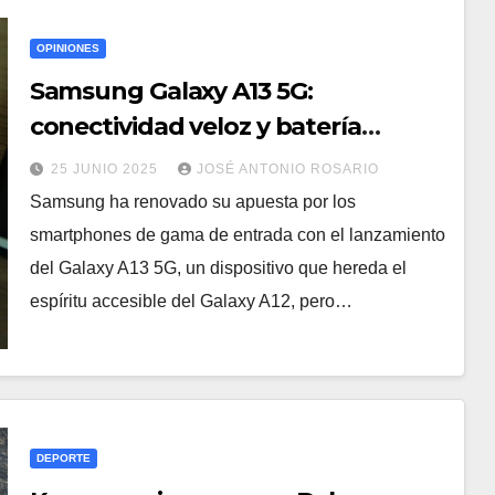
OPINIONES
Samsung Galaxy A13 5G:
conectividad veloz y batería
duradera en un equipo económico
25 JUNIO 2025
JOSÉ ANTONIO ROSARIO
Samsung ha renovado su apuesta por los
smartphones de gama de entrada con el lanzamiento
del Galaxy A13 5G, un dispositivo que hereda el
espíritu accesible del Galaxy A12, pero…
DEPORTE