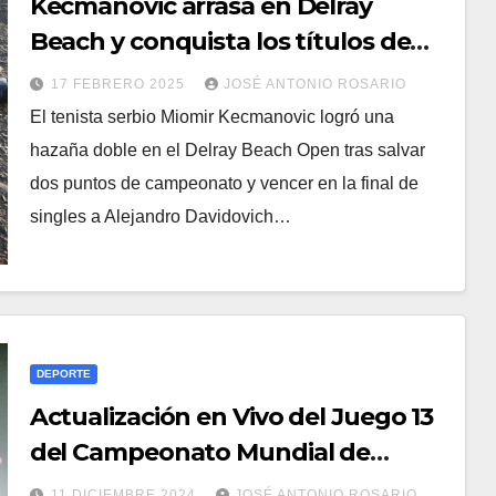
Kecmanovic arrasa en Delray
Beach y conquista los títulos de
singles y dobles
17 FEBRERO 2025
JOSÉ ANTONIO ROSARIO
El tenista serbio Miomir Kecmanovic logró una
hazaña doble en el Delray Beach Open tras salvar
dos puntos de campeonato y vencer en la final de
singles a Alejandro Davidovich…
DEPORTE
Actualización en Vivo del Juego 13
del Campeonato Mundial de
Ajedrez 2024: El Movimiento Audaz
11 DICIEMBRE 2024
JOSÉ ANTONIO ROSARIO