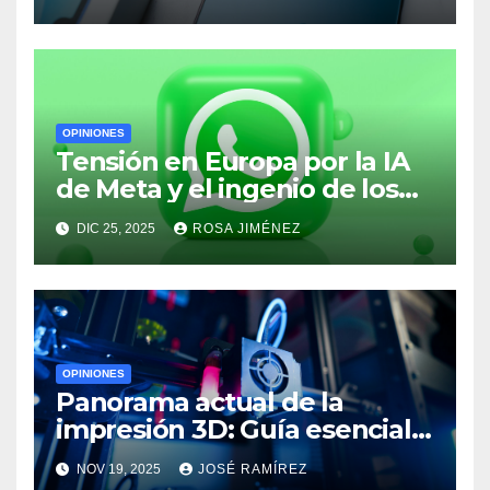
iPhone 18
OPINIONES
Tensión en Europa por la IA
de Meta y el ingenio de los
usuarios para duplicar
DIC 25, 2025
ROSA JIMÉNEZ
sesiones en WhatsApp
OPINIONES
Panorama actual de la
impresión 3D: Guía esencial y
la llegada de la nueva
NOV 19, 2025
JOSÉ RAMÍREZ
Photon P1