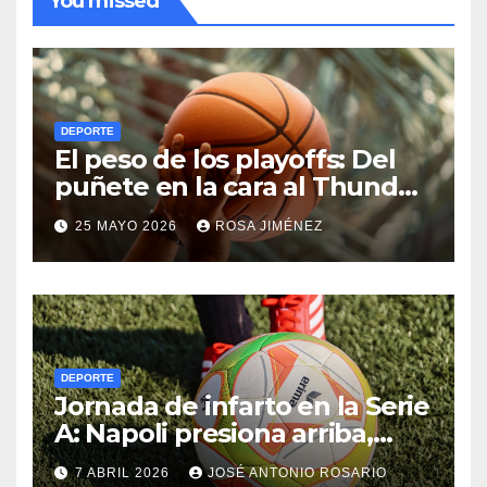
You missed
DEPORTE
El peso de los playoffs: Del
puñete en la cara al Thunder
hasta el olimpo de las
25 MAYO 2026
ROSA JIMÉNEZ
leyendas de la NBA
DEPORTE
Jornada de infarto en la Serie
A: Napoli presiona arriba,
Juventus cumple y el
7 ABRIL 2026
JOSÉ ANTONIO ROSARIO