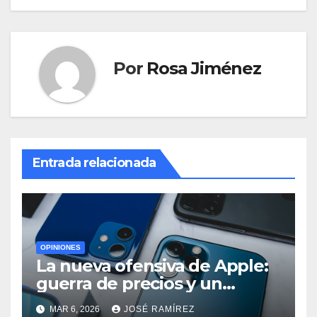
Por
Rosa Jiménez
Entrada relacionada
OPINIONES
La nueva ofensiva de Apple:
guerra de precios y un
cambio histórico para el
MAR 6, 2026
JOSÉ RAMÍREZ