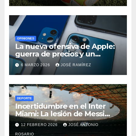
Udinese suma fuera de casa
OPINIONES
La nueva ofensiva de Apple:
guerra de precios y un
cambio histórico para el
6 MARZO 2026
JOSÉ RAMÍREZ
iPhone 18
DEPORTE
Incertidumbre en el Inter
Miami: La lesión de Messi
ensombrece el debut
12 FEBRERO 2026
JOSÉ ANTONIO
goleador de Berterame
ROSARIO