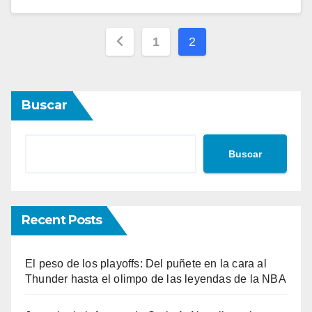
Paginación
1
2
de
entradas
Buscar
Buscar
Recent Posts
El peso de los playoffs: Del puñete en la cara al
Thunder hasta el olimpo de las leyendas de la NBA