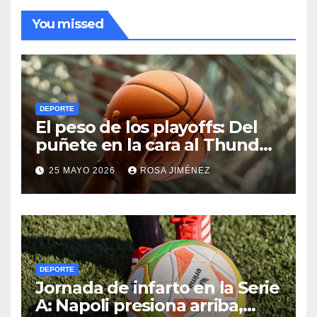
You missed
DEPORTE
El peso de los playoffs: Del
puñete en la cara al Thunder
hasta el olimpo de las
25 MAYO 2026
ROSA JIMÉNEZ
leyendas de la NBA
DEPORTE
Jornada de infarto en la Serie
A: Napoli presiona arriba,