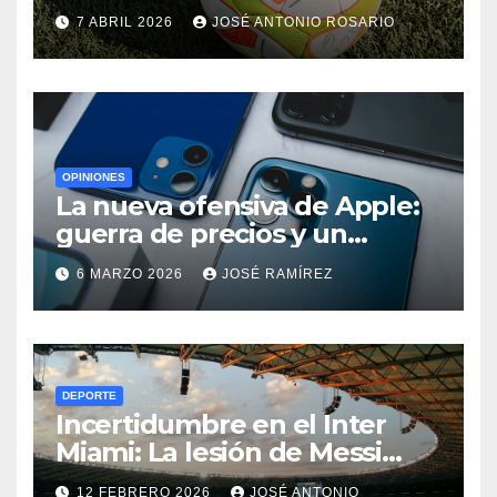
Juventus cumple y el
7 ABRIL 2026
JOSÉ ANTONIO ROSARIO
Udinese suma fuera de casa
OPINIONES
La nueva ofensiva de Apple:
guerra de precios y un
cambio histórico para el
6 MARZO 2026
JOSÉ RAMÍREZ
iPhone 18
DEPORTE
Incertidumbre en el Inter
Miami: La lesión de Messi
ensombrece el debut
12 FEBRERO 2026
JOSÉ ANTONIO