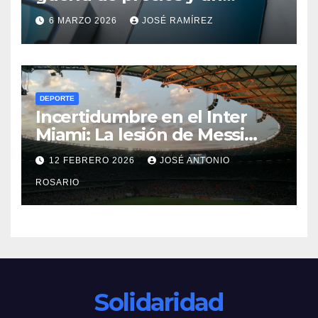
cambio histórico para el
6 MARZO 2026
JOSÉ RAMÍREZ
iPhone 18
DEPORTE
Incertidumbre en el Inter
Miami: La lesión de Messi
ensombrece el debut
12 FEBRERO 2026
JOSÉ ANTONIO
goleador de Berterame
ROSARIO
Solidaridad