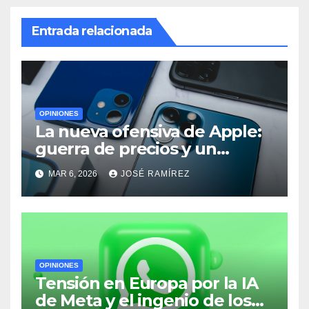
Entrada relacionada
OPINIONES
La nueva ofensiva de Apple:
guerra de precios y un
cambio histórico para el
MAR 6, 2026
JOSÉ RAMÍREZ
iPhone 18
OPINIONES
Tensión en Europa por la IA
de Meta y el ingenio de los