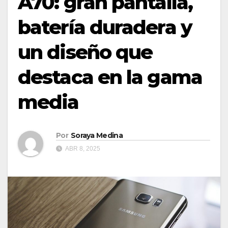
A70: gran pantalla,
batería duradera y
un diseño que
destaca en la gama
media
Por
Soraya Medina
ABR 8, 2025