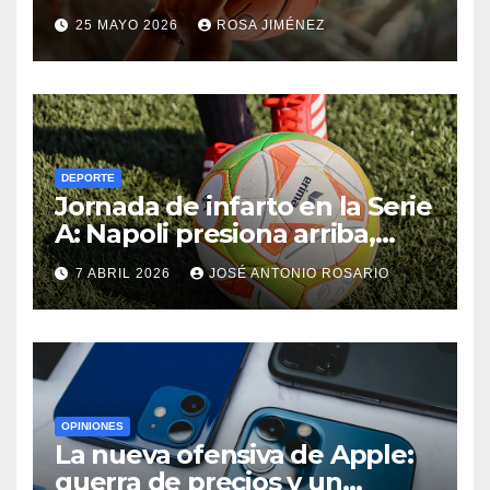
hasta el olimpo de las
25 MAYO 2026
ROSA JIMÉNEZ
leyendas de la NBA
DEPORTE
Jornada de infarto en la Serie
A: Napoli presiona arriba,
Juventus cumple y el
7 ABRIL 2026
JOSÉ ANTONIO ROSARIO
Udinese suma fuera de casa
OPINIONES
La nueva ofensiva de Apple:
guerra de precios y un